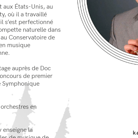
t aux États-Unis, au
, où il a travaillé
l s’est perfectionné
ompette naturelle dans
 au Conservatoire de
’en musique
nne.
stage auprès de Doc
 concours de premier
re Symphonique
 orchestres en
 enseigne la
k
oles de musique de