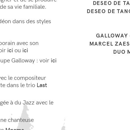
DESEO DE TA
e sa vie familiale.
DESEO DE TAN
rdéon dans des styles
GALLOWAY 
porain avec son
MARCEL ZAES
oir
ici
ou
ici
DUO 
roupe Galloway : voir
ici
vec le compositeur
te dans le trio
Last
ée à du Jazz avec le
une chanteuse
re
Mnema