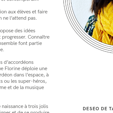
ion aux élèves et faire
n ne l’attend pas.
ropose des idées
 progresser. Connaître
nsemble font partie
e.
ps d’accordéons
e Florine déploie une
ordéon dans l’espace, à
ts ou les super-héros,
ème et de la musique
naissance à trois jolis
DESEO DE 
igner et de se produire