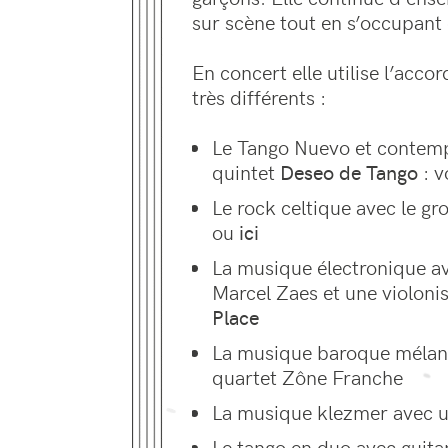
sur scène tout en s’occupant d
En concert elle utilise l’acco
très différents :
Le Tango Nuevo et contem
quintet
Deseo de Tango
: v
Le rock celtique avec le g
ou
ici
La musique électronique a
Marcel Zaes et une violonis
Place
La musique baroque mélang
quartet Zône Franche
La musique klezmer avec 
Le tango en duo avec guita