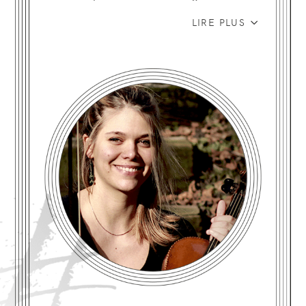
Centre de Musique Ancienne (HEM de
Genève), terminant sa formation par un
LIRE PLUS
Master en interprétation sur instruments
historiques.
Elle joue régulièrement avec des ensembles
baroques (Moment Baroque, Hortus Amoris,
Ensemble Baroque du Léman, Ensemble
Baroque de Joux, Capella Paterniascencis,
Orchester des BarockZentrum, Collegium
Musicum Luzern, Capella Concertata,
Ensemble Collegium La Chiésaz), et travaille
avec des musiciens tels qu’Andreas Scholl,
Guy Bovet, Pierre-Alain Clerc, Lucien Dubuis.
Elle a fait partie d’un groupe de pop rock
irlandais et s’est frottée à des styles
totalement improvisés. Elle enseigne le violon
depuis une dizaine d’années à l’Académie
Internationale des Arts (AIDA-Leman), et
depuis 2024 à l’École de Musique de
Cossonay.