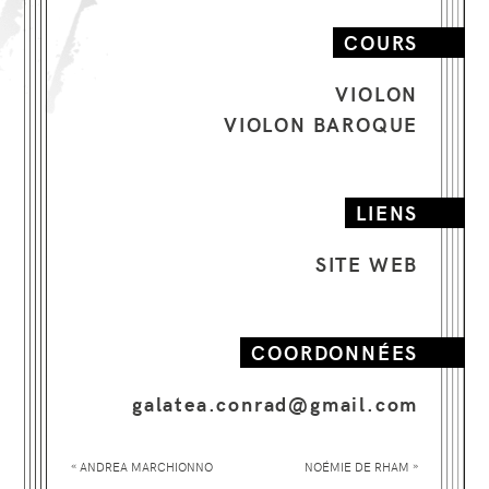
Passionnée par le lien entre la musique et les
autres formes d’expressions, Hélène Galatea
COURS
Conrad a fait partie d’un groupe de recherche
en métaphores musicales (GEMLAB). Dans ce
cadre, elle a présenté plusieurs projets, dont «
VIOLON
M.I.E. », portant sur le lien émotionnel entre
VIOLON BAROQUE
la musique et les images) et « Les Neurones
Musiciens », lors du Festival « Musique et
Science » à Genève.
LIENS
Désireuse de lier son univers avec d’autres
formes artistiques et de se questionner sur la
SITE WEB
transdisciplinarité des arts de la scène, elle a
travaillé avec des conteurs, des performeurs,
des danseurs, ainsi qu’avec des artistes
visuels.
COORDONNÉES
galatea.conrad@gmail.com
«
»
ANDREA
MARCHIONNO
NOÉMIE
DE RHAM