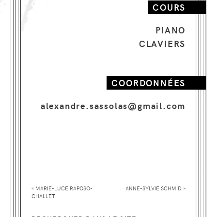
COURS
dans le répertoire d’Europe de l’Est, ou celui
d’Amérique du Sud.
PIANO
Il compose et arrange occasionnellement des
CLAVIERS
pièces à vocation pédagogique pour
différentes formations, comme en 2010, où il
écrit et dirige la création de
Sur la route
, pour
ensemble de guitares au Conservatoire de
COORDONNÉES
Saint-Chamond (France). En 2014, il arrange
avec Didier Vallot des comptines du monde
alexandre.sassolas@gmail.com
pour clarinettes et piano, dans le but d’initier
les élèves à la musique de chambre et à
l’improvisation dès les premières années
d’instrument.
Intéressé depuis longtemps par
l’improvisation et la pratique de l’harmonie
au clavier, il propose dans l’Atelier Claviers de
l’École de Musique de Cossonay une
«
»
MARIE-LUCE
RAPOSO-
ANNE-SYLVIE
SCHMID
approche originale du piano, permettant aux
CHALLET
élèves de s’approprier le langage musical par
l’improvisation, l’arrangement de chansons,