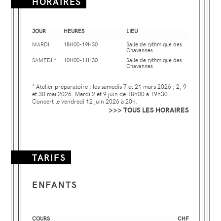
HORAIRES
JOUR
HEURES
LIEU
MARDI
18H00-19H30
Salle de rythmique des
Chavannes
SAMEDI *
10H00-11H30
Salle de rythmique des
Chavannes
* Atelier préparatoire : les samedis 7 et 21 mars 2026 ; 2, 9
et 30 mai 2026. Mardi 2 et 9 juin de 18h00 à 19h30.
Concert le vendredi 12 juin 2026 à 20h.
>>> TOUS LES HORAIRES
TARIFS
ENFANTS
COURS
CHF